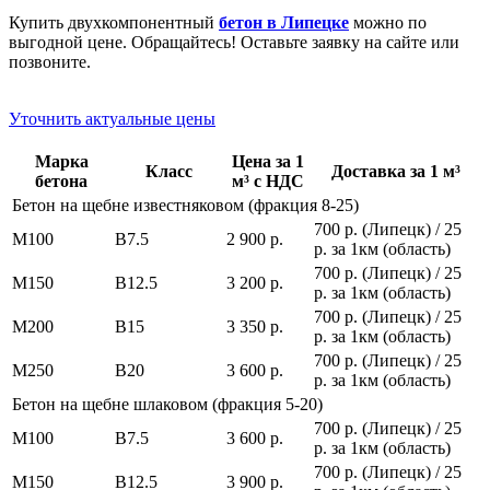
Купить двухкомпонентный
бетон в Липецке
можно по
выгодной цене. Обращайтесь! Оставьте заявку на сайте или
позвоните.
Уточнить актуальные цены
Марка
Цена за 1
Класс
Доставка за 1 м³
бетона
м³ с НДС
Бетон на щебне известняковом (фракция 8-25)
700 р. (Липецк) / 25
М100
В7.5
2 900 р.
р. за 1км (область)
700 р. (Липецк) / 25
М150
В12.5
3 200 р.
р. за 1км (область)
700 р. (Липецк) / 25
М200
В15
3 350 р.
р. за 1км (область)
700 р. (Липецк) / 25
М250
В20
3 600 р.
р. за 1км (область)
Бетон на щебне шлаковом (фракция 5-20)
700 р. (Липецк) / 25
М100
В7.5
3 600 р.
р. за 1км (область)
700 р. (Липецк) / 25
М150
В12.5
3 900 р.