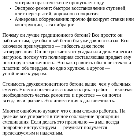
материал практически не пропускает воду.
Экспресс-ремонт: быстрое восстановление ступеней,
плит перекрытий, дорожного покрытия.
Анкеровка оборудования: прочно фиксирует станки или
конструкции, гася вибрации.
Почему он лучше традиционного бетона? Все просто: он
работает там, где обычный бетон бы уже давно отказал. Его
ключевое преимущество — гибкость даже после
затвердевания. Он не трескается от усадки или динамических
нагрузок, потому что полимерная составляющая придает ему
некоторую эластичность. Это как сравнить обычное стекло и
пластик: оба твердые, но одно хрупкое, а другое —
устойчивое к ударам.
Стоимость двухкомпонентного бетона выше, чем у обычных
смесей. Но если посчитать стоимость цикла работ — включая
необходимость частых ремонтов и простоев — он почти
всегда выигрывает. Это инвестиция в долговечность.
Многие ошибочно думают, что с ним сложно работать. На
деле же все упирается в точное соблюдение пропорций
смешивания. Если делать это правильно — а мы всегда
подробно инструктируем — результат получается
предсказуемым и надежным.